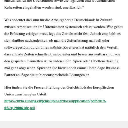
einschließlich der Überstunden sowie die täglichen und wöchentlichen
Ruhezeiten eingehalten worden sind, unerlässlich.“
Was bedeutet dies nun für die Arbeitgeber in Deutschland: In Zukunft
müssen Arbeitszeiten im Unternehmen systemisch erfasst werden. Wie genau
die Erfassung erfolgen muss, legt das Gericht nicht fest. Jedoch empfiehlt es
sich, darüber nachzudenken, ob man die Zeiterfassung manuell oder
softwaregestützt durchführen möchte. Zweiteres hat natürlich den Vorteil,
dass erfasste Zeiten schneller, transparenter und besser auswertbar sind, von
den gesparten manuellen Aufwänden einer Papier- oder Tabellenerfassung
mal ganz abgesehen. Sprechen Sie hierzu doch einmal Ihren Sage Business
Partner an. Sage bietet hier entsprechende Lösungen an.
Hier finden Sie die Pressemitteilung des Gerichtshofs der Europäischen
Union zum besagten Urteil:
https://curia.europa.eu/jcms/upload/docs/application/pdf/2019-
05/cp190061de.pdf